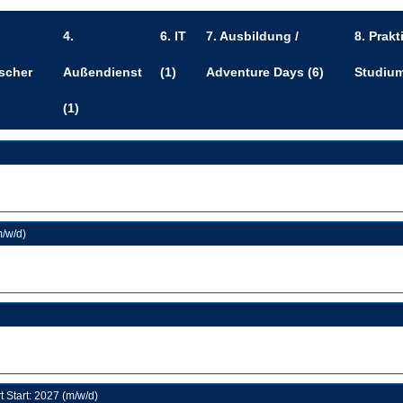
4.
6. IT
7. Ausbildung /
8. Prakt
scher
Außendienst
(1)
Adventure Days
(6)
Studiu
(1)
m/w/d)
 Start: 2027 (m/w/d)