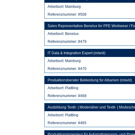
Arbeitsort:
Mainburg
Referenznummer: #508
Sales Representative Benelux for PPE Workwear / For
Arbeitsort:
Benelux
Referenznummer: #479
IT Data & Integration Expert (m/w/d)
Arbeitsort:
Mainburg
Referenznummer: #470
Produktionsberater Bekleidung für Albanien (m/w/d)
Arbeitsort:
Plattling
Referenznummer: #468
Ausbildung Textil- | Modenäher und Textil- | Modesch
Arbeitsort:
Plattling
Referenznummer: #465
Produktionsingenieur für Automatisierungs- und Pro