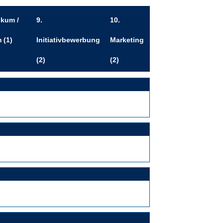
ikum /
9.
10.
m
(1)
Initiativbewerbung
Marketing
(2)
(2)