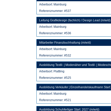
Arbeitsort:
Mainburg
Referenznummer: #537
Leitung Grafikdesign (fachlich) / Design Lead (m/w/d)
Arbeitsort:
Mainburg
Referenznummer: #536
Mitarbeiter Finanzbuchhaltung (m/w/d)
Arbeitsort:
Mainburg
Referenznummer: #532
Ausbildung Textil- | Modenäher und Textil- | Modesch
Arbeitsort:
Plattling
Referenznummer: #525
Ausbildung Verkäufer | Einzelhandelskaufmann Start:
Arbeitsort:
Mainburg
Referenznummer: #521
Ausbildung Schuhfertiger Start: 2027 (m/w/d)